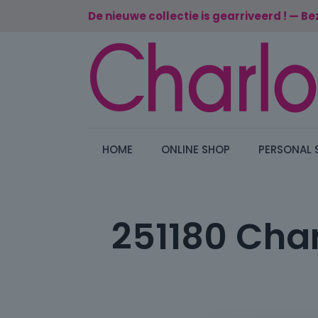
De nieuwe collectie is gearriveerd ! — Be
HOME
ONLINE SHOP
PERSONAL 
251180 Char