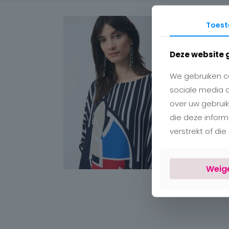
Toes
Deze website 
We gebruiken co
sociale media 
over uw gebruik
die deze infor
verstrekt of di
Weig