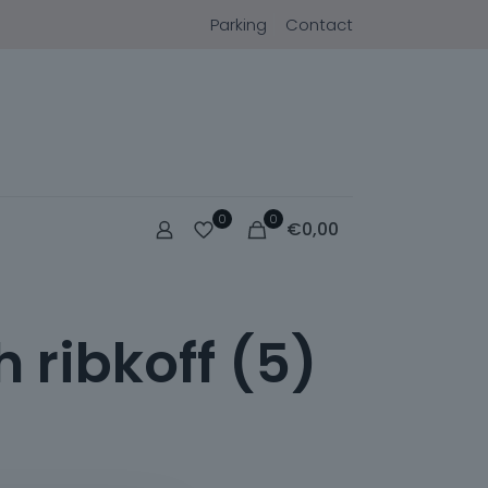
Parking
Contact
0
0
€
0,00
 ribkoff (5)