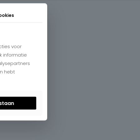
ookies
ties voor
k informatie
alysepartners
en hebt
estaan