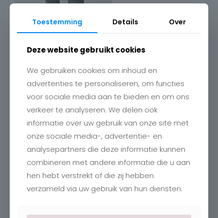
Toestemming
Details
Over
Deze website gebruikt cookies
We gebruiken cookies om inhoud en
advertenties te personaliseren, om functies
voor sociale media aan te bieden en om ons
verkeer te analyseren. We delen ook
Contact
informatie over uw gebruik van onze site met
onze sociale media-, advertentie- en
Charlotte
Romboutstraat 24
analysepartners die deze informatie kunnen
B-3740 Bilzen
combineren met andere informatie die u aan
+32 89515466
info@charlottebilzen.be
hen hebt verstrekt of die zij hebben
verzameld via uw gebruik van hun diensten.