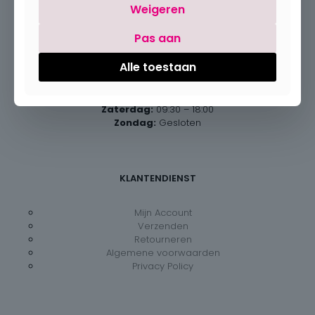
Weigeren
Pas aan
Openingsuren
Alle toestaan
Maandag:
Gesloten
Dinsdag – vrijdag:
09:30 – 18:00
Zaterdag:
09:30 – 18:00
Zondag:
Gesloten
KLANTENDIENST
Mijn Account
Verzenden
Retourneren
Algemene voorwaarden
Privacy Policy