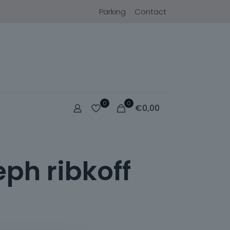
Parking
Contact
0
0
€
0,00
eph ribkoff