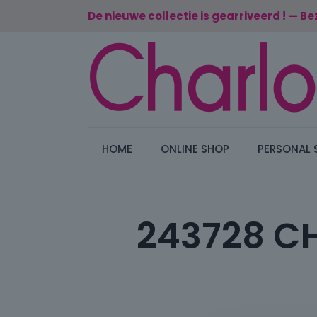
De nieuwe collectie is gearriveerd ! — Be
HOME
ONLINE SHOP
PERSONAL 
243728 CHa