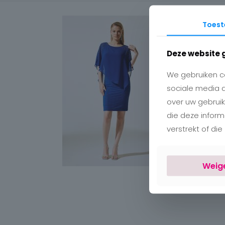
Toes
Deze website 
We gebruiken co
sociale media 
over uw gebruik
die deze infor
verstrekt of di
Weig