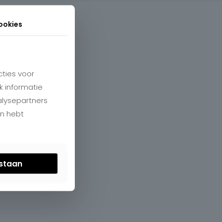
ookies
ties voor
k informatie
alysepartners
en hebt
estaan