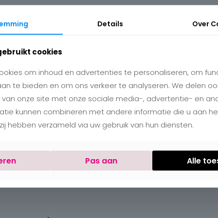
temming
Details
Over
C
gebruikt cookies
okies om inhoud en advertenties te personaliseren, om func
aan te bieden en om ons verkeer te analyseren. We delen oo
 van onze site met onze sociale media-, advertentie- en an
matie kunnen combineren met andere informatie die u aan h
e zij hebben verzameld via uw gebruik van hun diensten.
eren
Pas aan
Alle to