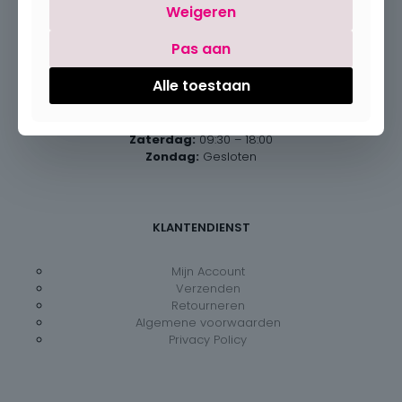
Weigeren
Pas aan
Openingsuren
Alle toestaan
Maandag:
Gesloten
Dinsdag – vrijdag:
09:30 – 18:00
Zaterdag:
09:30 – 18:00
Zondag:
Gesloten
KLANTENDIENST
Mijn Account
Verzenden
Retourneren
Algemene voorwaarden
Privacy Policy