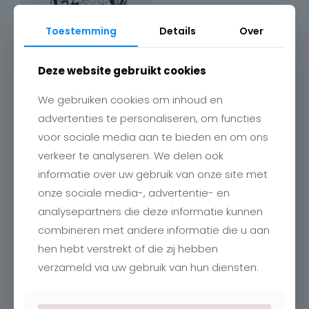
Toestemming
Details
Over
Deze website gebruikt cookies
We gebruiken cookies om inhoud en
advertenties te personaliseren, om functies
voor sociale media aan te bieden en om ons
verkeer te analyseren. We delen ook
Contact
informatie over uw gebruik van onze site met
onze sociale media-, advertentie- en
Charlotte
Romboutstraat 24
analysepartners die deze informatie kunnen
B-3740 Bilzen
combineren met andere informatie die u aan
+32 89515466
info@charlottebilzen.be
hen hebt verstrekt of die zij hebben
verzameld via uw gebruik van hun diensten.