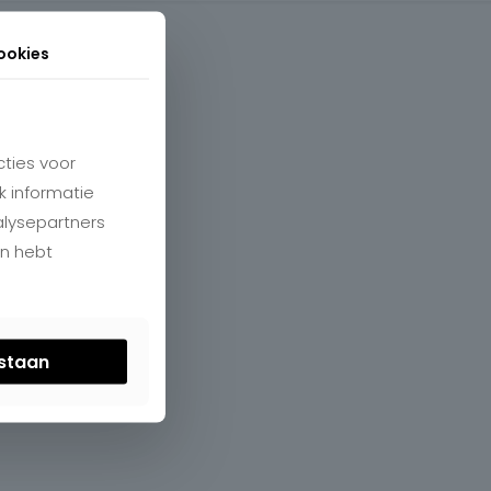
ookies
ties voor
k informatie
alysepartners
en hebt
estaan