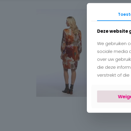
Toes
Deze website 
We gebruiken co
sociale media 
over uw gebruik
die deze infor
verstrekt of di
Weig