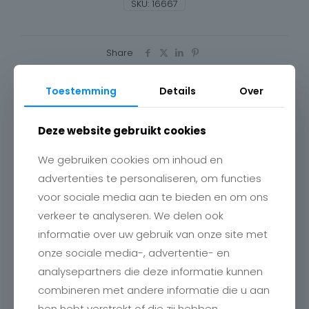
SKU:
16667
Share
Toestemming
Details
Over
Maat
Deze website gebruikt cookies
40, 42, 44, 46, 48
We gebruiken cookies om inhoud en
advertenties te personaliseren, om functies
voor sociale media aan te bieden en om ons
verkeer te analyseren. We delen ook
informatie over uw gebruik van onze site met
Gerelateerde producten
onze sociale media-, advertentie- en
analysepartners die deze informatie kunnen
combineren met andere informatie die u aan
hen hebt verstrekt of die zij hebben