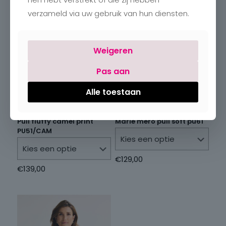
verzameld via uw gebruik van hun diensten.
Weigeren
Pas aan
Alle toestaan
Pull fluffy camel print
Marie mero pull soft pu61
PU51/CAM
€
129,00
€
139,00