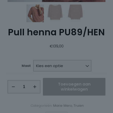
Pull henna PU89/HEN
€
139,00
Maat
Pull
Toevoegen aan
henna
winkelwagen
PU89/HEN
aantal
Categorieën:
Marie Mero
,
Truien