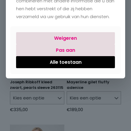
combineren met andere informatie die u aan
hen hebt verstrekt of die zij hebben
verzameld via uw gebruik van hun diensten.
Weigeren
Pas aan
Alle toestaan
Joseph Ribkoff kleed
Mayerline gilet fluffy
zwart, pearls sleeve 263115
adenice
€
335,00
€
189,00