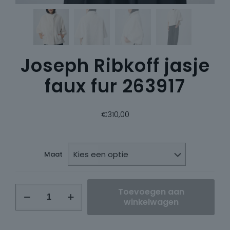
Joseph Ribkoff jasje
faux fur 263917
€
310,00
Maat
Joseph
Toevoegen aan
Ribkoff
winkelwagen
jasje
faux
fur