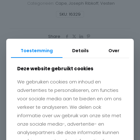
Categorieën:
Cape
,
Joseph Ribkoff
,
Vesten
263917
aantal
SKU:
16329
Share
Toestemming
Details
Over
Deze website gebruikt cookies
Maat
M, L
We gebruiken cookies om inhoud en
advertenties te personaliseren, om functies
voor sociale media aan te bieden en om ons
verkeer te analyseren. We delen ook
informatie over uw gebruik van onze site met
Gerelateerde producten
onze sociale media-, advertentie- en
analysepartners die deze informatie kunnen